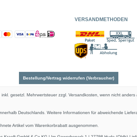
VERSANDMETHODEN
Bestellung/Vertrag widerrufen (Verbraucher)
e inkl. gesetzl. Mehrwertsteuer zzgl.
Versandkosten
, wenn nicht anders
 innerhalb Deutschlands. Weitere Informationen für abweichende Liefe
ichnete Artikel vom Warenkorbrabatt ausgenommen.
ns Kraeft GmbH & Co.KG | Im Gewerbepark 1 | 27798 Hude (Oldb) | in