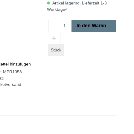
Artikel lagernd. Lieferzeit 1-3
Werktage²
In den Warenkorb
Stück
ttel hinzufügen
r:
MPR1058
ti
ketversand