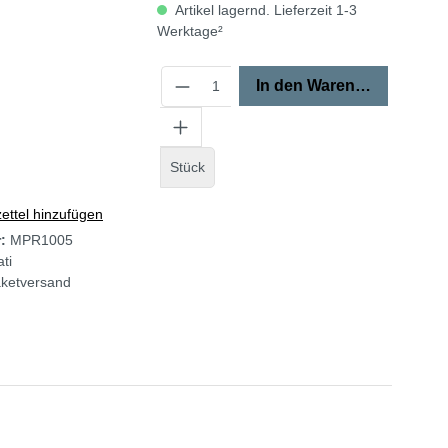
Artikel lagernd. Lieferzeit 1-3
Werktage²
In den Warenkorb
Stück
ttel hinzufügen
r:
MPR1005
ti
ketversand