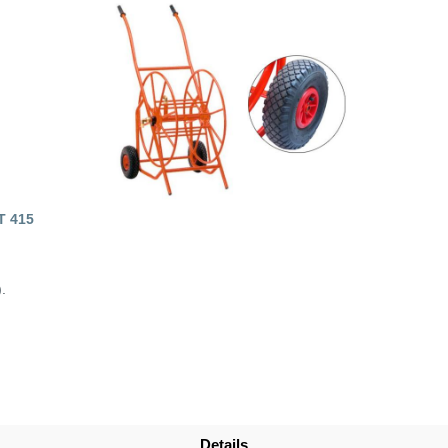
 415
.
Details