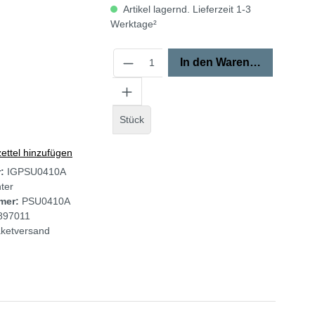
Artikel lagernd. Lieferzeit 1-3
Werktage²
In den Warenkorb
Stück
ttel hinzufügen
r:
IGPSU0410A
ter
mer:
PSU0410A
897011
ketversand