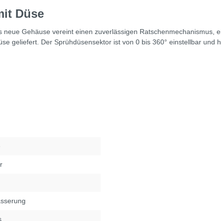
mit Düse
 neue Gehäuse vereint einen zuverlässigen Ratschenmechanismus, ei
se geliefert. Der Sprühdüsensektor ist von 0 bis 360° einstellbar und 
e
r
ässerung
s